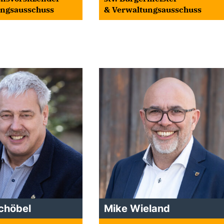
ungsausschuss
& Verwaltungsausschuss
chöbel
Mike Wieland