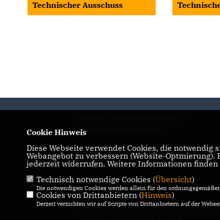
Technischer Ausschuss
Technisch
Herzlich Willkommen beim CDU -
Stadtverband Bad Wimpfen
Cookie Hinweis
Diese Webseite verwendet Cookies, die notwendig si
IMPRESSUM
DATENSCHUTZ
Webangebot zu verbessern (Website-Optmierung). Fü
jederzeit widerrufen. Weitere Informationen finden
KONTAKT
Technisch notwendige Cookies (
Übersicht
)
Die notwendigen Cookies werden allein für den ordnungsgemäßen 
Cookies von Drittanbietern (
Hinweis
)
Derzeit verzichten wir auf Scripte von Drittanbietern auf der Websei