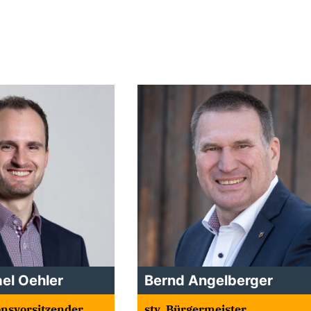
ael Oehler
Bernd Angelberger
ionsvorsitzender
stv. Bürgermeister